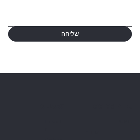
שליחה
go create.
Follow
ראשי
LinkedI
n
עבודות
Explace