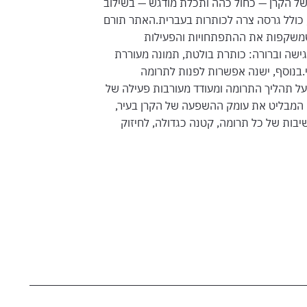
של הקרן — כחול כהה ותכלת מודגש — בשילוב
לית ופונט אלמוני, כולל גרסה צרה לכותרות בעברית.האתר תורם
 שמשקפות את ההתפתחויות והפעילות
ישה וברורה: כותרת בולטת, תמונה מעוררת
י.בנוסף, ישנה אפשרות לפנות לתרומה
על תהליך התרומה ומעודד מעורבות פעילה של
המבליט את עומק ההשפעה של הקרן בעיר,
יבות של כל תרומה, קטנה כגדולה, לחיזוק