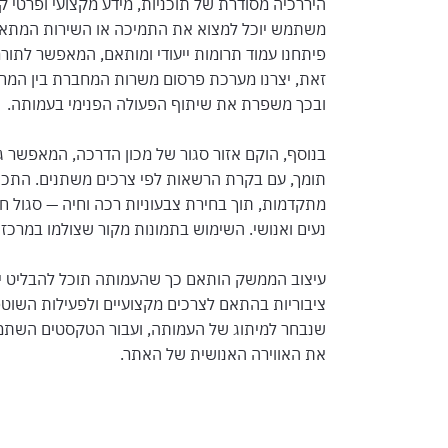
היררכיה מסודרת של תוכניות, מידע מקצועי ופרטי 
משתמש יוכל למצוא את התמיכה או השירות המתאים
פיתחנו עמוד תרומות ייעודי ומותאם, המאפשר לתור
זאת, יצרנו מערכת פרסום משרות המחברת בין המחלק
ובכך משפרת את שיתוף הפעולה הפנימי בעמותה.
בנוסף, הוקם אזור סגור של מכון הדרכה, המאפשר גי
תומך, עם בקרת הרשאות לפי צרכים משתנים. התכנון
מתקדמות, תוך בחירת צבעוניות רכה וחיה — סגול ח
נעים ואנושי. השימוש בתמונות מקור שצולמו במרכזי
עיצוב הממשק הותאם כך שהעמותה תוכל להבליט יוז
ציבוריות בהתאם לצרכים מקצועיים ולפעילות השוט
שנבחר למיתוג של העמותה, ועבור הטקסטים השתמשנו
את האווירה האנושית של האתר.